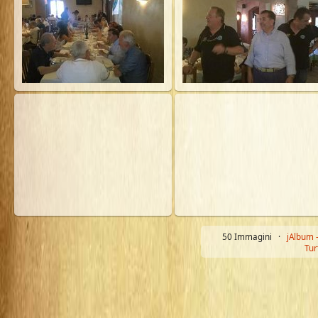
50 Immagini ·
jAlbum 
Tur